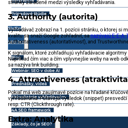
Referencie
stránky zaradené medzi výsledky vyhľadávania.
Prípadové štúdie
3. Authority (autorita)
Služby
Vyhľadávač zobrazí na 1. pozícii stránku, o ktorej si m
kvalitu sa snaží Google zohľadniť, sa
nazývajú E-E-A-
Authoritativeness (autoritatívnosť), and Trustworthi
SEO lab
K signálom, ktoré zohľadňujú vyhľadávacie algoritmy 
Blog
Napríklad čím viac a čím vplyvnejšie weby na web od
sa nazýva link building.
Webinár: SEO v dobe AI
4. Attractiveness (atraktivita
Prednášky, videá
Pokiaľ má web zaujímavé pozície na hľadané kľúčové s
Aktualizácie vyhľadávačov
vyhľadávania. Pútavejší výsledok (snippet) presvedčí 
resp. CTR (Clickthrough rate).
4A SEO framework
Extra: Analytika
Základy, čo je SEO?