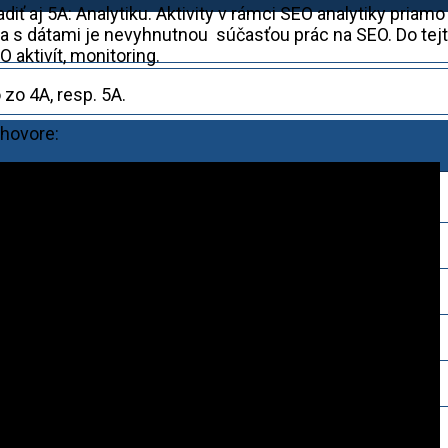
 aj 5A: Analytiku. Aktivity v rámci SEO analytiky priamo
a s dátami je nevyhnutnou súčasťou prác na SEO. Do tej
aktivít, monitoring.
zo 4A, resp. 5A.
zhovore: