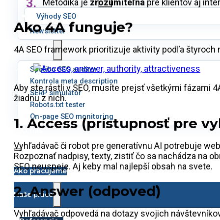
Metodika je
zrozumiteľná
pre klientov aj inte
Výhody SEO
Ako 4A funguje?
Newsletter
4A SEO framework prioritizuje aktivity podľa štyroch
Nástroje
Spotibo SEO auditor
Kontrola meta description
Aby ste rástli v SEO, musíte prejsť všetkými fázami
SERP simulátor
žiadnu z nich.
Robots.txt tester
On-page SEO monitoring
1. Access (prístupnosť pre v
O nás
Vyhľadávač či robot pre generatívnu AI potrebuje web
Rozpoznať nadpisy, texty, zistiť čo sa nachádza na o
SEO neuspeje. Aj keby mal najlepší obsah na svete.
Ako pracujeme
2. Answer (odpoveď)
Naše práce
Vyhľadávač odpovedá na dotazy svojich návštevníkov