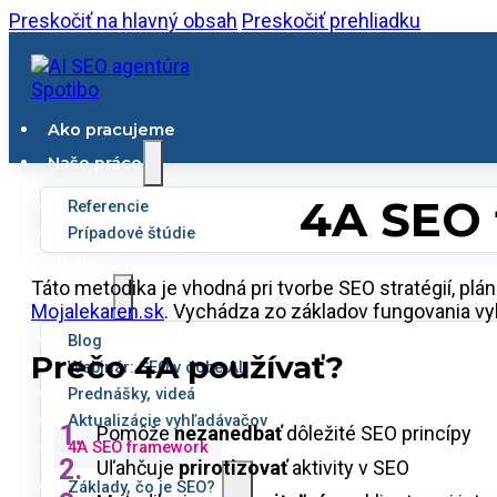
Preskočiť na hlavný obsah
Preskočiť prehliadku
Ako pracujeme
Naše práce
4A SEO
Referencie
Prípadové štúdie
Služby
Táto metodika je vhodná pri tvorbe SEO stratégií, plán
SEO lab
Mojalekaren.sk
. Vychádza zo základov fungovania vy
Blog
Prečo 4A používať?
Webinár: SEO v dobe AI
Prednášky, videá
Aktualizácie vyhľadávačov
Pomôže
nezanedbať
dôležité SEO princípy
4A SEO framework
Uľahčuje
prirotizovať
aktivity v SEO
Základy, čo je SEO?