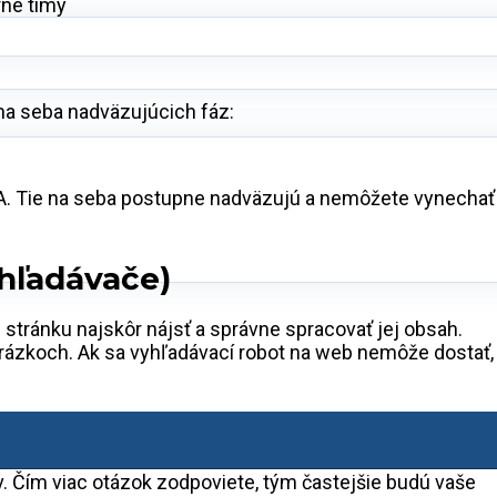
rné tímy
 na seba nadväzujúcich fáz:
 4A. Tie na seba postupne nadväzujú a nemôžete vynechať
yhľadávače)
 stránku najskôr nájsť a správne spracovať jej obsah.
brázkoch. Ak sa vyhľadávací robot na web nemôže dostať,
. Čím viac otázok zodpoviete, tým častejšie budú vaše