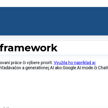
 framework
ovaní práce či výbere priorít.
Využila ho napríklad aj
hľadávačov a generatívnej AI ako Google AI mode či Chat