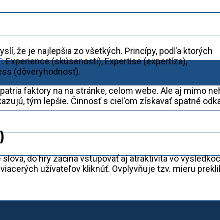
yslí, že je najlepšia zo všetkých. Princípy, podľa ktorých
T
: Experience (skúsenosti), Expertise (expertíza),
ness (dôveryhodnosť).
patria faktory na na stránke, celom webe. Ale aj mimo ne
kazujú, tým lepšie. Činnosť s cieľom získavať spätné odk
)
lová, do hry začína vstupovať aj atraktivita vo výsledko
viacerých užívateľov kliknúť. Ovplyvňuje tzv. mieru prekli