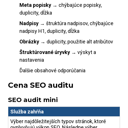
Meta popisky
→ chýbajúce popisky,
duplicity, dĺžka
Nadpisy
→ štruktúra nadpisov, chýbajúce
nadpisy H1, duplicity, dĺžka
Obrázky
→ duplicity, použitie alt atribútov
Štruktúrované úryvky
→ výskyt a
nastavenia
Ďalšie obsahové odporúčania
Cena SEO auditu
SEO audit mini
Služba zahŕňa
Výber najdôležitejších typov stránok, ktoré
ovplyvňujú výkon SEO. Následne výber