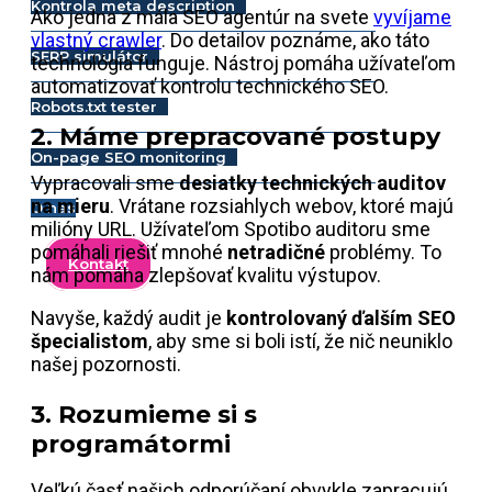
Kontrola meta description
Ako jedna z mála SEO agentúr na svete
vyvíjame
vlastný crawler
. Do detailov poznáme, ako táto
SERP simulátor
technológia funguje. Nástroj pomáha užívateľom
automatizovať kontrolu technického SEO.
Robots.txt tester
2. Máme prepracované postupy
On-page SEO monitoring
Vypracovali sme
desiatky technických auditov
na mieru
. Vrátane rozsiahlych webov, ktoré majú
O nás
milióny URL. Užívateľom Spotibo auditoru sme
pomáhali riešiť mnohé
netradičné
problémy. To
Kontakt
nám pomáha zlepšovať kvalitu výstupov.
Navyše, každý audit je
kontrolovaný ďalším SEO
špecialistom
, aby sme si boli istí, že nič neuniklo
našej pozornosti.
3. Rozumieme si s
programátormi
Veľkú časť našich odporúčaní obvykle zapracujú