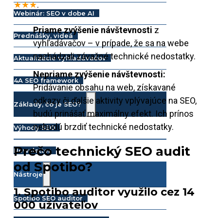
★★★
.
Webinár: SEO v dobe AI
Priame zvýšenie návštevnosti
z
Prednášky, videá
vyhľadávačov – v prípade, že sa na webe
nachádzali závažné technické nedostatky.
Aktualizácie vyhľadávačov
Nepriame zvýšenie návštevnosti:
4A SEO framework
Pridávanie obsahu na web, získavané
odkazy či ďalšie aktivity vplývajúce na SEO,
Základy, čo je SEO?
budú prinášať maximálny efekt. Ich prínos
nebudú brzdiť technické nedostatky.
Výhody SEO
Prečo technický SEO audit
Newsletter
od Spotibo?
Nástroje
1. Spotibo auditor využilo cez 14
Spotibo SEO auditor
000 užívateľov