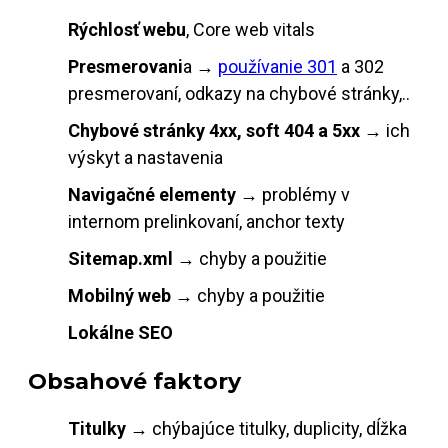
Rýchlosť webu
, Core web vitals
Presmerovani
a →
používanie 301
a 302
presmerovaní, odkazy na chybové stránky,..
Chybové stránky 4xx, soft 404 a 5xx
→ ich
výskyt a nastavenia
Navigačné elementy
→ problémy v
internom prelinkovaní, anchor texty
Sitemap.xml
→ chyby a použitie
Mobilný web
→ chyby a použitie
Lokálne SEO
Obsahové faktory
Titulky
→ chýbajúce titulky, duplicity, dĺžka