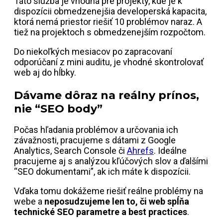
Táto služba je vhodná pre projekty, kde je k
dispozícii obmedzenejšia developerská kapacita,
ktorá nemá priestor riešiť 10 problémov naraz. A
tiež na projektoch s obmedzenejším rozpočtom.
Do niekoľkých mesiacov po zapracovaní
odporúčaní z mini auditu, je vhodné skontrolovať
web aj do hĺbky.
Dávame dôraz na reálny prínos,
nie “SEO body”
Počas hľadania problémov a určovania ich
závažnosti, pracujeme s dátami z Google
Analytics, Search Console či
Ahrefs
. Ideálne
pracujeme aj s analýzou kľúčových slov a ďalšími
“SEO dokumentami”, ak ich máte k dispozícii.
Vďaka tomu dokážeme riešiť reálne problémy na
webe a
neposudzujeme len to, či web spĺňa
technické SEO parametre a best practices
.