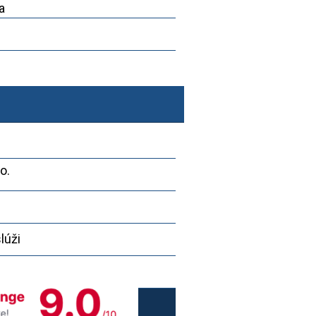
a
o.
lúži