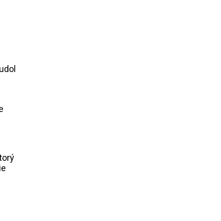
udol
e
torý
ie