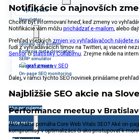
Notifikácie o najnovších z
Výhody SEO
Newsletter
Chcete byť informovaní hneď, keď zmeny vo vyhľadá
Notifikácie vám môžu
prichádzať e-mailom
, alebo da
Nástroje
Prehľad všetkých
zmien vo vyhľadávačoch nájdete na
Spotibo SEO auditor
ľudí z vyhľadávacích tímov na Twitteri, aj viaceré nez
Kontrola meta description
Sensor
či
štatistiky Collabimu
. Zrejme nikde na inter
SERP simulátor
Robots.txt tester
On-page SEO monitoring
Ďalej, v rámci týchto SEO noviniek prinášame prehľad 
O nás
Najbližšie SEO akcie na Slov
Ako pracujeme
Performance meetup v Bratisla
Naše práce
Ako reálne pomáha Core Web Vitals SEO? Aké on-page 
kompromisy v optimalizácii či ako pristupovať k moni