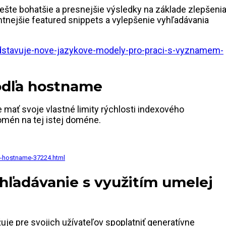
ešte bohatšie a presnejšie výsledky na základe zlepšeni
antnejšie featured snippets a vylepšenie vyhľadávania
dstavuje-nove-jazykove-modely-pro-praci-s-vyznamem-
podľa hostname
 mať svoje vlastné limity rýchlosti indexového
omén na tej istej doméne.
y-hostname-37224.html
yhľadávanie s využitím umelej
žuje pre svojich užívateľov spoplatniť generatívne