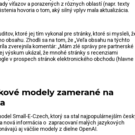
klady víťazov a porazených z rôznych oblastí (napr. texty
istenia hovoria o tom, aký silný vplyv mala aktualizácia.
ditov, ktoré jej tím vykonal pre stránky, ktoré si mysleli, ž
ho obsahu. Zhodli sa na tom, že „Veľa obsahu na týchto
ríla zverejnila komentár: „Mám zlé správy pre partnerské
e jej výskum ukázal, že mnohé stránky s recenziami
oogle v prospech stránok elektronického obchodu (hlavne
ykové modely zamerané na
ka
odel Small-E-Czech, ktorý sa stal najpopulárnejším čes
ila nová informácia o zapracovaní malých jazykových
onávajú aj väčšie modely z dielne OpenAI.