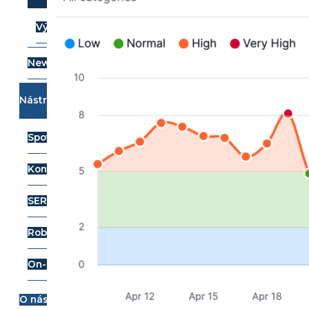
Výhody SEO
Newsletter
Nástroje
Spotibo SEO auditor
Kontrola meta description
SERP simulátor
Robots.txt tester
On-page SEO monitoring
O nás