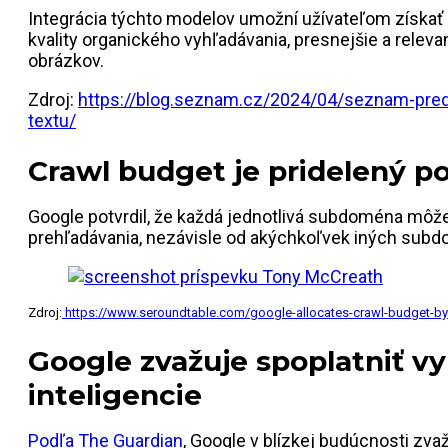
Integrácia týchto modelov umožní užívateľom získať 
kvality organického vyhľadávania, presnejšie a relev
obrázkov.
Zdroj:
https://blog.seznam.cz/2024/04/seznam-pre
textu/
Crawl budget je pridelený 
Google potvrdil, že každá jednotlivá subdoména môže
prehľadávania, nezávisle od akýchkoľvek iných subd
Zdroj:
https://www.seroundtable.com/google-allocates-crawl-budget-b
Google zvažuje spoplatniť v
inteligencie
Podľa The Guardian
, Google v blízkej budúcnosti zva