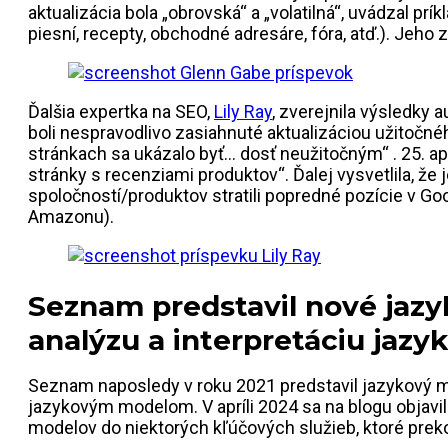
aktualizácia bola „obrovská“ a „volatilná“, uvádzal prí
piesní, recepty, obchodné adresáre, fóra, atď.). Jeho z
Ďalšia expertka na SEO,
Lily Ray
, zverejnila výsledky au
boli nespravodlivo zasiahnuté aktualizáciou užitočné
stránkach sa ukázalo byť… dosť neužitočným“ . 25. ap
stránky s recenziami produktov“. Ďalej vysvetlila, ž
spoločností/produktov stratili popredné pozície v G
Amazonu).
Seznam predstavil nové jaz
analýzu a interpretáciu jazy
Seznam naposledy v roku 2021 predstavil jazykový m
jazykovým modelom. V apríli 2024 sa na blogu objav
modelov do niektorých kľúčových služieb, ktoré prek