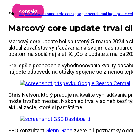
Kontakt
Zdroj:
https://www.seroundtable.com/google-search-ranking-update-vola
Marcový core update trval d
Marcový core update bol spustený 5. marca 2024 a sk
aktualizovať stav vyhľadávania na svojim dashboarde, p
postom na sociálnej sieti X: „Core update z marca 2024
Pre lepšie pochopenie vyhodnocovania kvality obsahu
nájdete odpovede na otázky spojené so zmenou tejto
Chris Nelson, ktorý pracuje na kvalite vyhľadávania 
môže trvať až mesiac. Nakoniec trval viac než šesť t
aktualizácie, ktoré si pamätáme.
SEO konzultant
Glenn Gabe
zverejnil poznámky o core