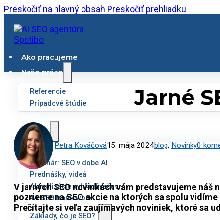
Preskočiť na hlavný obsah
Preskočiť prehliadku
Ako pracujeme
Naše práce
Jarné S
Referencie
Prípadové štúdie
Služby
SEO lab
Petra Kováčová
15. mája 2024
blog
,
Novinky
0 kome
Blog
Webinár: SEO v dobe AI
Prednášky, videá
V jarných SEO novinkách vám predstavujeme náš nás
Aktualizácie vyhľadávačov
pozrieme na SEO akcie na ktorých sa spolu vidíme 
4A SEO framework
Prečítajte si veľa zaujímavých noviniek, ktoré sa ud
Základy, čo je SEO?