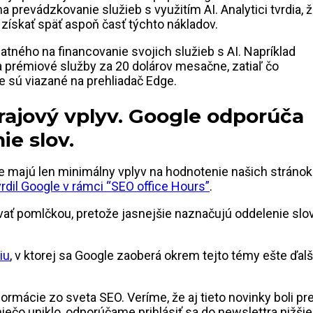
revádzkovanie služieb s využitím AI. Analytici tvrdia, 
získať späť aspoň časť týchto nákladov.
atného na financovanie svojich služieb s AI. Napríklad
a prémiové služby za 20 dolárov mesačne, zatiaľ čo
e sú viazané na prehliadač Edge.
rajový vplyv. Google odporúča
ie slov.
se majú len minimálny vplyv na hodnotenie našich stránok
rdil Google v rámci “SEO office Hours”
.
ať pomlčkou, pretože jasnejšie naznačujú oddelenie slo
iu
, v ktorej sa Google zaoberá okrem tejto témy ešte ďal
rmácie zo sveta SEO. Veríme, že aj tieto novinky boli pr
iečo uniklo, odporúčame prihlásiť sa do newslettra nižšie