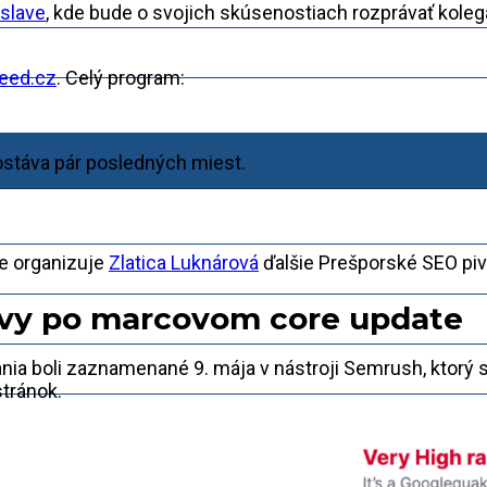
slave
, kde bude o svojich skúsenostiach rozprávať koleg
eed.cz
. Celý program:
ostáva pár posledných miest.
re organizuje
Zlatica Luknárová
ďalšie Prešporské SEO piv
yvy po marcovom core update
ia boli zaznamenané 9. mája v nástroji Semrush, ktorý s
stránok.