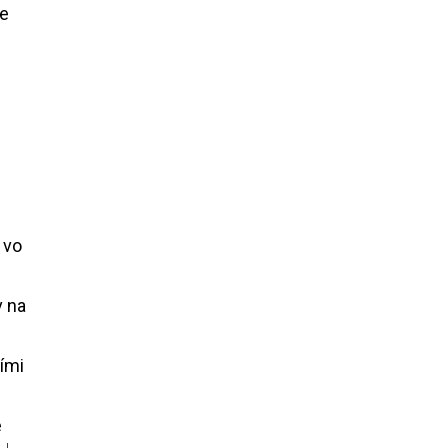
že
 vo
v na
šími
e
 ↓