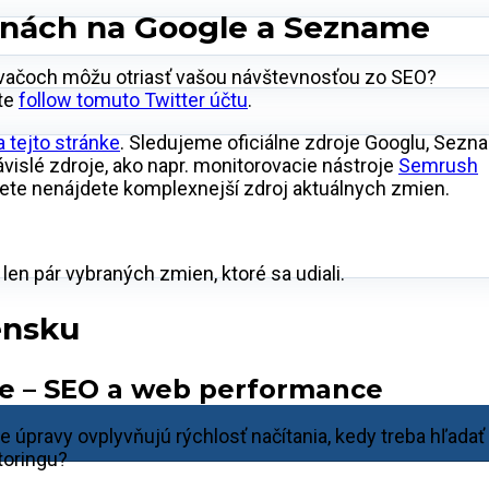
menách na Google a Sezname
vačoch môžu otriasť vašou návštevnosťou zo SEO?
jte
follow tomuto Twitter účtu
.
 tejto stránke
. Sledujeme oficiálne zdroje Googlu, Sezn
ávislé zdroje, ako napr. monitorovacie nástroje
Semrush
nete nenájdete komplexnejší zdroj aktuálnych zmien.
len pár vybraných zmien, ktoré sa udiali.
ensku
ve – SEO a web performance
úpravy ovplyvňujú rýchlosť načítania, kedy treba hľadať
toringu?