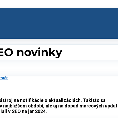
EO novinky
ntár
troj na notifikácie o aktualizáciách. Takisto sa
v najbližšom období, ale aj na dopad marcových updat
iali v SEO na jar 2024.