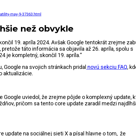
tility-may-9-37363.html
lhšie než obvykle
ončil 19. apríla 2024. Avšak Google tentokrát zrejme zab
retože táto informácia sa objavila až 26. apríla, spolu s
 je kompletný, skončil 19. apríla.“
, Google na svojich stránkach pridal
novú sekciu FAQ
, kd
 aktualizácie.
pre Google uviedol, že zrejme pôjde o komplexný update, k
ýždňov, pričom sa tento core update zaradil medzi najdlhš
 update na sociálnej sieti X a písal hlavne o tom, že