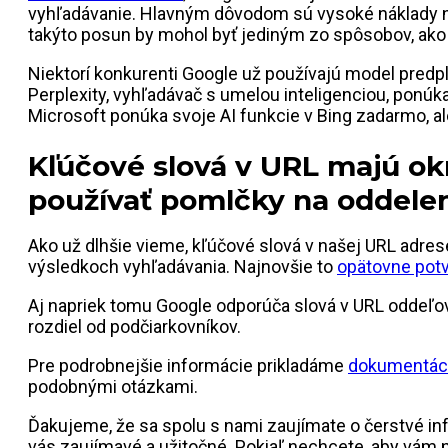
vyhľadávanie. Hlavným dôvodom sú vysoké náklady na p
takýto posun by mohol byť jediným zo spôsobov, ako 
Niektorí konkurenti Google už používajú model predpl
Perplexity, vyhľadávač s umelou inteligenciou, ponúk
Microsoft ponúka svoje AI funkcie v Bing zadarmo, al
Kľúčové slová v URL majú ok
používať pomlčky na oddelen
Ako už dlhšie vieme, kľúčové slová v našej URL adre
výsledkoch vyhľadávania. Najnovšie to
opätovne potv
Aj napriek tomu Google odporúča slová v URL oddeľov
rozdiel od podčiarkovníkov.
Pre podrobnejšie informácie prikladáme
dokumentác
podobnými otázkami.
Ďakujeme, že sa spolu s nami zaujímate o čerstvé info
vás zaujímavé a užitočné. Pokiaľ nechcete, aby vám n