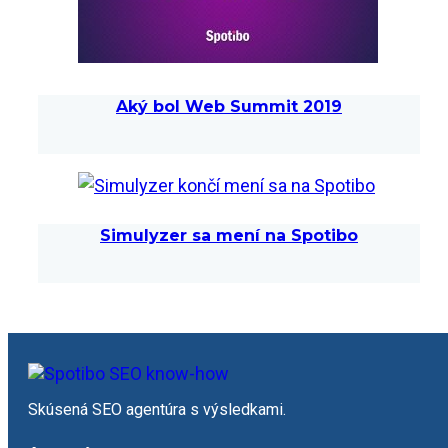
Aký bol Web Summit 2019
Simulyzer sa mení na Spotibo
Skúsená SEO agentúra s výsledkami.