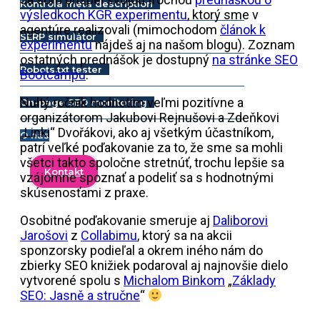
Kontrola meta description
výsledkoch KGR experimentu
, ktorý sme v
agentúre realizovali (mimochodom
článok k
SERP simulátor
experimentu
nájdeš aj na našom blogu). Zoznam
ostatných prednášok je dostupný
na stránke SEO
Robots.txt tester
Bootcampu
.
Nultý ročník hodnotím veľmi pozitívne a
On-page SEO monitoring
organizátorom Jakubovi Rejnušovi a Zdeňkovi
„Linki“ Dvořákovi, ako aj všetkým účastníkom,
O nás
patrí veľké poďakovanie za to, že sme sa mohli
všetci takto spoločne stretnúť, trochu lepšie sa
Kontakt
vzájomne spoznať a podeliť sa s hodnotnými
skúsenosťami z praxe.
Osobitné poďakovanie smeruje aj
Daliborovi
Jarošovi
z
Collabimu
, ktorý sa na akcii
sponzorsky podieľal a okrem iného nám do
zbierky SEO knižiek podaroval aj najnovšie dielo
vytvorené spolu s
Michalom Binkom
„
Základy
SEO: Jasně a stručne
“